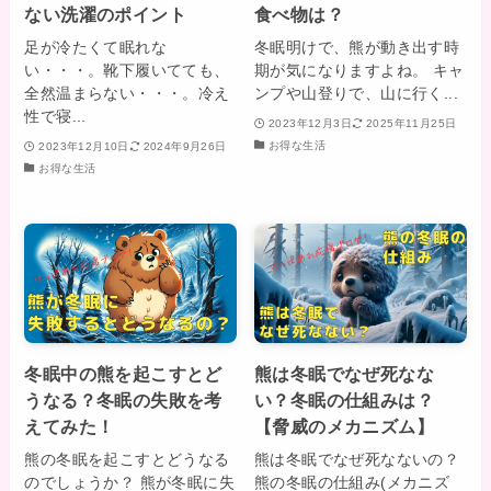
ない洗濯のポイント
食べ物は？
足が冷たくて眠れな
冬眠明けで、熊が動き出す時
い・・・。靴下履いてても、
期が気になりますよね。 キャ
全然温まらない・・・。冷え
ンプや山登りで、山に行く...
性で寝...
2023年12月3日
2025年11月25日
お得な生活
2023年12月10日
2024年9月26日
お得な生活
冬眠中の熊を起こすとど
熊は冬眠でなぜ死なな
うなる？冬眠の失敗を考
い？冬眠の仕組みは？
えてみた！
【脅威のメカニズム】
熊の冬眠を起こすとどうなる
熊は冬眠でなぜ死なないの？
のでしょうか？ 熊が冬眠に失
熊の冬眠の仕組み(メカニズ