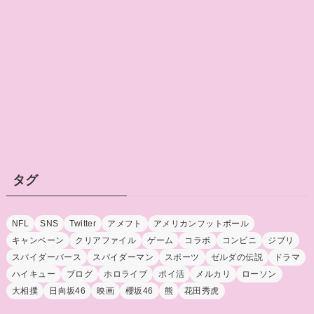
タグ
NFL
SNS
Twitter
アメフト
アメリカンフットボール
キャンペーン
クリアファイル
ゲーム
コラボ
コンビニ
ジブリ
スパイダーバース
スパイダーマン
スポーツ
ゼルダの伝説
ドラマ
ハイキュー
ブログ
ホロライブ
ポイ活
メルカリ
ローソン
大相撲
日向坂46
映画
櫻坂46
熊
花田秀虎