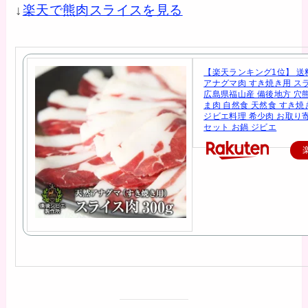
↓
楽天で熊肉スライスを見る
【楽天ランキング1位】 送
アナグマ肉 すき焼き用 スラ
広島県福山産 備後地方 穴
ま肉 自然食 天然食 すき焼
ジビエ料理 希少肉 お取り寄
セット お鍋 ジビエ