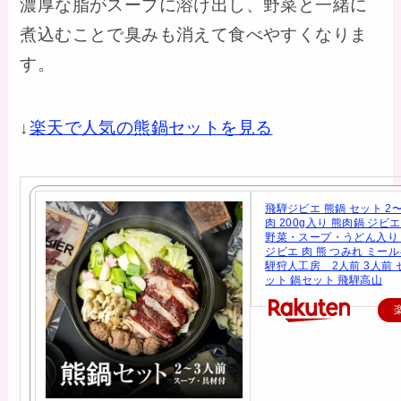
濃厚な脂がスープに溶け出し、野菜と一緒に
煮込むことで臭みも消えて食べやすくなりま
す。
↓
楽天で人気の熊鍋セットを見る
飛騨ジビエ 熊鍋 セット 2
肉 200g入り 熊肉鍋 ジビ
野菜・スープ・うどん入り
ジビエ 肉 熊 つみれ ミー
騨狩人工房 2人前 3人前 
ット 鍋セット 飛騨高山