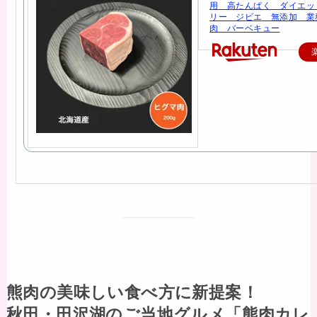
用 高たんぱく ダイエッ
リー ジビエ 無添加 業
肉 バーベキュー
熊肉の美味しい食べ方に新提案！
秋田・田沢湖のご当地グルメ「熊肉カレ