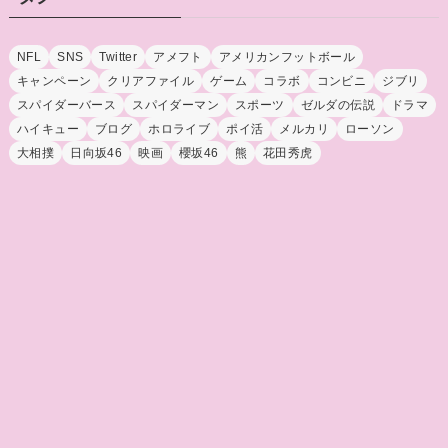
NFL
SNS
Twitter
アメフト
アメリカンフットボール
キャンペーン
クリアファイル
ゲーム
コラボ
コンビニ
ジブリ
スパイダーバース
スパイダーマン
スポーツ
ゼルダの伝説
ドラマ
ハイキュー
ブログ
ホロライブ
ポイ活
メルカリ
ローソン
大相撲
日向坂46
映画
櫻坂46
熊
花田秀虎