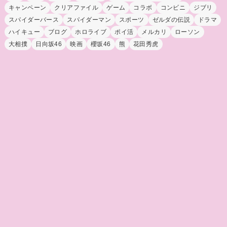
キャンペーン
クリアファイル
ゲーム
コラボ
コンビニ
ジブリ
スパイダーバース
スパイダーマン
スポーツ
ゼルダの伝説
ドラマ
ハイキュー
ブログ
ホロライブ
ポイ活
メルカリ
ローソン
大相撲
日向坂46
映画
櫻坂46
熊
花田秀虎