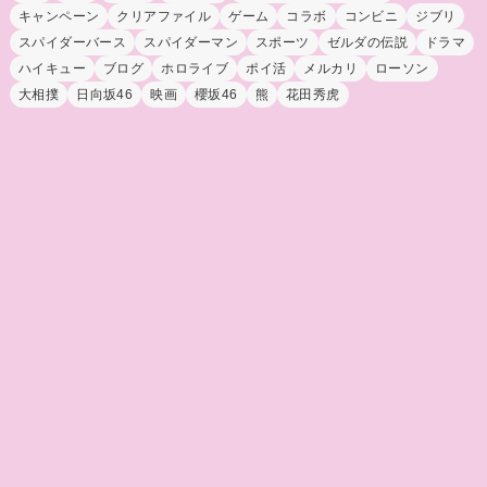
キャンペーン
クリアファイル
ゲーム
コラボ
コンビニ
ジブリ
スパイダーバース
スパイダーマン
スポーツ
ゼルダの伝説
ドラマ
ハイキュー
ブログ
ホロライブ
ポイ活
メルカリ
ローソン
大相撲
日向坂46
映画
櫻坂46
熊
花田秀虎