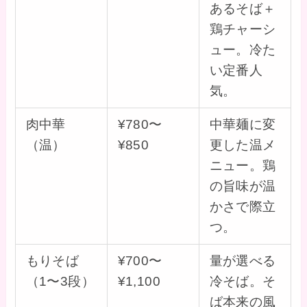
あるそば＋
鶏チャーシ
ュー。冷た
い定番人
気。
肉中華
¥780〜
中華麺に変
（温）
¥850
更した温メ
ニュー。鶏
の旨味が温
かさで際立
つ。
もりそば
¥700〜
量が選べる
（1〜3段）
¥1,100
冷そば。そ
ば本来の風