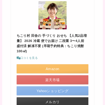
ちこり村 田舎の 手づくり おせち 【人気2品増
量】 2026 冷蔵 便でお届け 二段重 3〜4人前
盛付済 解凍不要 (早期予約特典：ちこり焼酎
100㎖)
口コミを見る
Amazon
楽天市場
Yahooショッピング
メルカリ