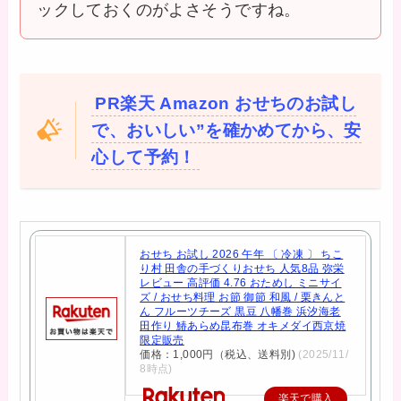
ックしておくのがよさそうですね。
PR楽天 Amazon おせちのお試し
で、おいしい”を確かめてから、安
心して予約！
おせち お試し 2026 午年 〔 冷凍 〕 ちこ
り村 田舎の手づくりおせち 人気8品 弥栄
レビュー 高評価 4.76 おためし ミニサイ
ズ / おせち料理 お節 御節 和風 / 栗きんと
ん フルーツチーズ 黒豆 八幡巻 浜汐海老
田作り 鰆あらめ昆布巻 オキメダイ西京焼
限定販売
価格：1,000円（税込、送料別)
(2025/11/
8時点)
楽天で購入