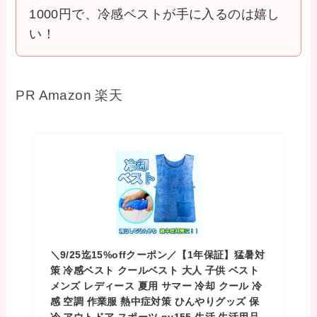
1000円で、冷感ベストが手に入るのは嬉し
い！
PR Amazon 楽天
＼9/25迄15%offクーポン／【1年保証】猛暑対
策 冷感ベスト クールベスト 大人 子供 ベスト
メンズ レディース 夏用 サマー 冷却 クール 冷
感 空調 作業服 熱中症対策 ひんやりグッズ 保
冷 アウトドア スポーツ ny155 生活 生活用品