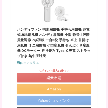
ハンディファン 携帯扇風機 手持ち扇風機 充電
式USB扇風機 ハンディ扇風機 小型 静音 4段階
風量調節 7枚羽根 一台3役 手持ち 卓上 首掛け
扇風機 ミニ扇風機 小型扇風機 せんぷうき扇風
機 DCモーター 折り畳み Type-C充電 ストラッ
プ付き 熱中症対策
口コミを見る
＼ポイント最大11倍！／
楽天市場
Amazon
Yahooショッピング