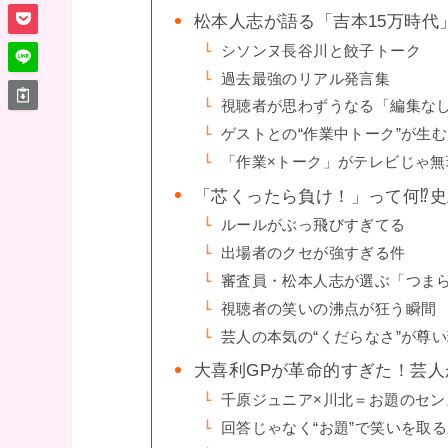
松本人志が語る「吉本15万時代」
シソンヌ長谷川と餃子トーク
過去最強のリアル発言集
視聴者が思わずうなる「編集な
ゲストとの“作業中トーク”が生
「作業×トーク」がテレビじゃ無
「芯くったら負け！」って何⁉︎
ルールがぶっ飛びすぎてる
出場者のクセが強すぎる件
審査員・松本人志が選ぶ「つまら
視聴者の笑いの沸点が狂う瞬間
芸人の本気の“くだらなさ”が尊
大喜利GPが革命的すぎた！芸人
千原ジュニア×川北＝お題のセン
回答じゃなく“お題”で笑いを取