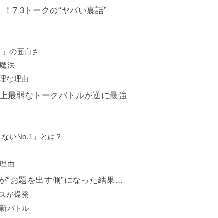
！7:3トークの“ヤバい裏話”
し」の面白さ
む魔法
理な理由
史上最弱なトークバトルが逆に最強
ないNo.1」とは？
い理由
が“お題を出す側”になった結果…
スが爆発
る新バトル